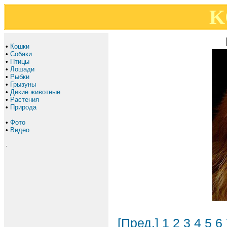
K
•
Кошки
•
Собаки
•
Птицы
•
Лошади
•
Рыбки
•
Грызуны
•
Дикие животные
•
Растения
•
Природа
•
Фото
•
Видео
.
[Пред.]
1
2
3
4
5
6