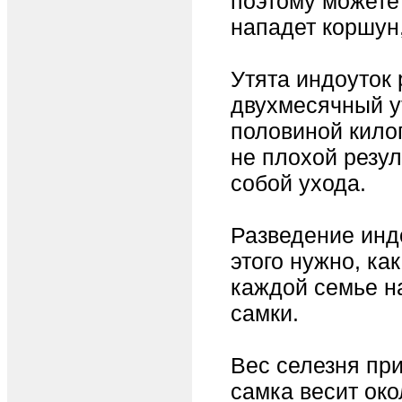
поэтому можете 
нападет коршун,
Утята индоуток 
двухмесячный ут
половиной килог
не плохой резул
собой ухода.
Разведение индо
этого нужно, ка
каждой семье н
самки.
Вес селезня пр
самка весит око