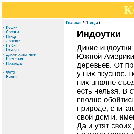
K
Главная
/
Птицы
/
•
Кошки
Индоутки
•
Собаки
•
Птицы
•
Лошади
•
Рыбки
Дикие индоутки 
•
Грызуны
Южной Америки.
•
Дикие животные
•
Растения
деревьев. От пр
•
Природа
у них вкусное, 
•
Фото
•
Видео
них вполне съед
.
есть нельзя. В 
вполне обойтись
природе, счита
свой дом и, име
Да и утят своих