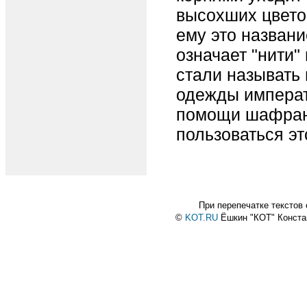
высохших цветов
ему это названи
означает "нити"
стали называть 
одежды императ
помощи шафрана
пользоваться эт
При перепечатке текстов
©
KOT.RU
Ёшкин "КОТ" Конст