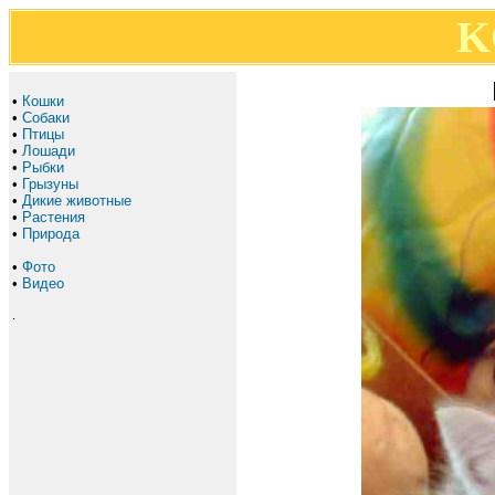
K
•
Кошки
•
Собаки
•
Птицы
•
Лошади
•
Рыбки
•
Грызуны
•
Дикие животные
•
Растения
•
Природа
•
Фото
•
Видео
.