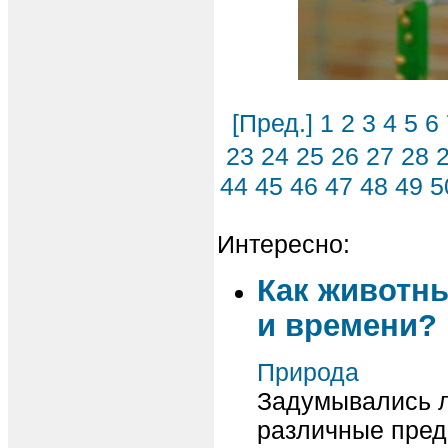
[Пред.]
1
2
3
4
5
6
23
24
25
26
27
28
44
45
46
47
48
49
5
Интересно:
Как животн
и времени?
Природа
Задумывались л
различные пред