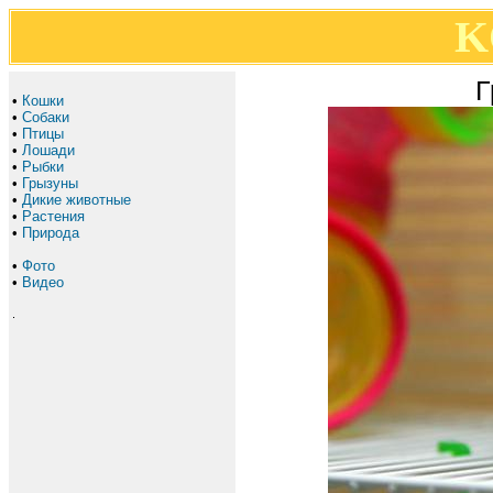
K
Г
•
Кошки
•
Собаки
•
Птицы
•
Лошади
•
Рыбки
•
Грызуны
•
Дикие животные
•
Растения
•
Природа
•
Фото
•
Видео
.