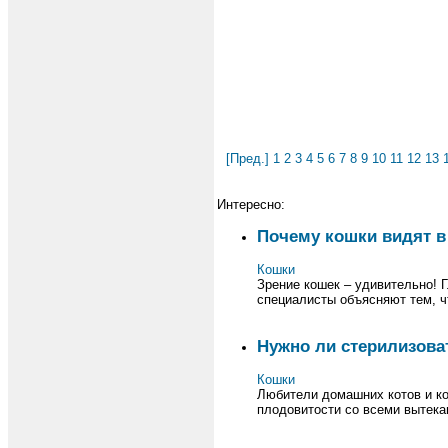
[Пред.]
1
2
3
4
5
6
7
8
9
10
11
12
13
Интересно:
Почему кошки видят в
Кошки
Зрение кошек – удивительно! Г
специалисты объясняют тем, ч
Нужно ли стерилизова
Кошки
Любители домашних котов и ко
плодовитости со всеми вытекаю