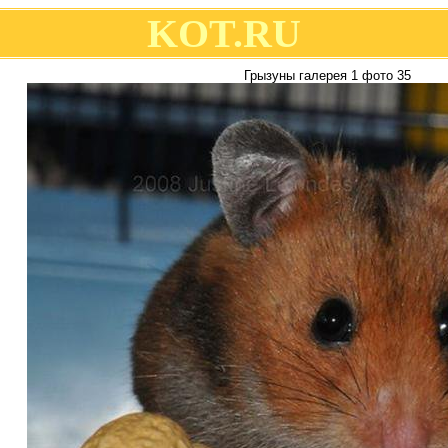
KOT.RU
Грызуны галерея 1 фото 35