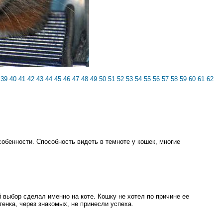
39
40
41
42
43
44
45
46
47
48
49
50
51
52
53
54
55
56
57
58
59
60
61
62
собенности. Способность видеть в темноте у кошек, многие
 выбор сделал именно на коте. Кошку не хотел по причине ее
енка, через знакомых, не принесли успеха.