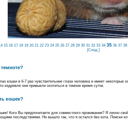
35
14
15
16
17
18
19
20
21
22
23
24
25
26
27
28
29
30
31
32
33
34
36
37
38
[След.]
 темноте?
лаз кошки в 6-7 раз чувствительнее глаза человека и имеет некоторые о
то издревле они привыкли охотиться в темное время суток.
ть кошек?
шек! Кого Вы предпочитаете для совместного проживания? Я лично свой
щими последствиями. Но вышло так, что я остался без кота. Поиски кот