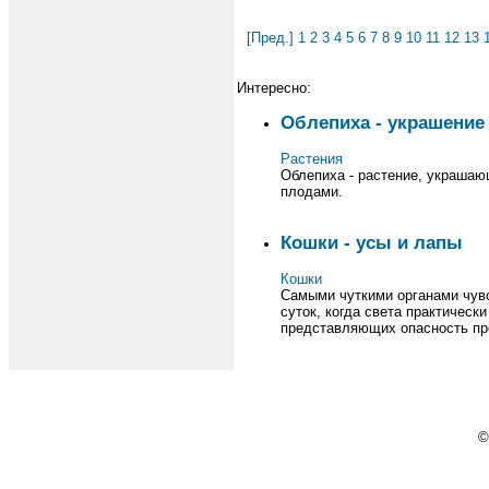
[Пред.]
1
2
3
4
5
6
7
8
9
10
11
12
13
Интересно:
Облепиха - украшение 
Растения
Облепиха - растение, украшаю
плодами.
Кошки - усы и лапы
Кошки
Самыми чуткими органами чувс
суток, когда света практичес
представляющих опасность пред