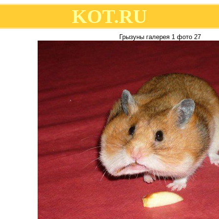
KOT.RU
Грызуны галерея 1 фото 27