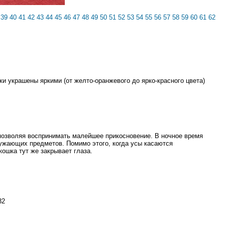
39
40
41
42
43
44
45
46
47
48
49
50
51
52
53
54
55
56
57
58
59
60
61
62
и украшены яркими (от желто-оранжевого до ярко-красного цвета)
позволяя воспринимать малейшее прикосновение. В ночное время
ружающих предметов. Помимо этого, когда усы касаются
ошка тут же закрывает глаза.
32