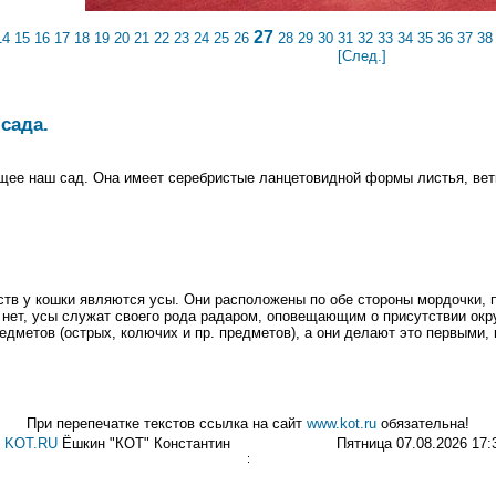
27
14
15
16
17
18
19
20
21
22
23
24
25
26
28
29
30
31
32
33
34
35
36
37
38
[След.]
сада.
щее наш сад. Она имеет серебристые ланцетовидной формы листья, ветк
тв у кошки являются усы. Они расположены по обе стороны мордочки, 
ки нет, усы служат своего рода радаром, оповещающим о присутствии ок
метов (острых, колючих и пр. предметов), а они делают это первыми, к
При перепечатке текстов ссылка на сайт
www.kot.ru
обязательна!
©
KOT.RU
Ёшкин "КОТ" Константин
Пятница 07.08.2026 17:
: