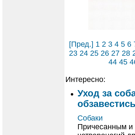
[Пред.]
1
2
3
4
5
6
23
24
25
26
27
28
44
45
4
Интересно:
Уход за соб
обзавестис
Собаки
Причесанным и 