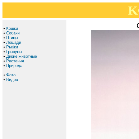
K
•
Кошки
•
Собаки
•
Птицы
•
Лошади
•
Рыбки
•
Грызуны
•
Дикие животные
•
Растения
•
Природа
•
Фото
•
Видео
.