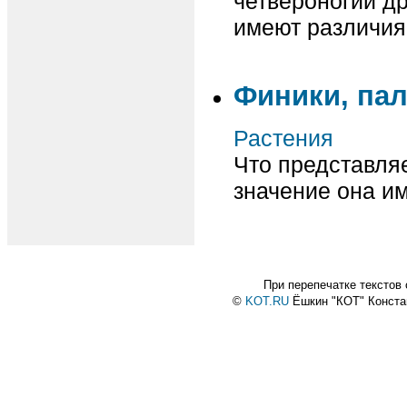
четвероногий др
имеют различия
Финики, па
Растения
Что представля
значение она и
При перепечатке текстов
©
KOT.RU
Ёшкин "КОТ" Конст