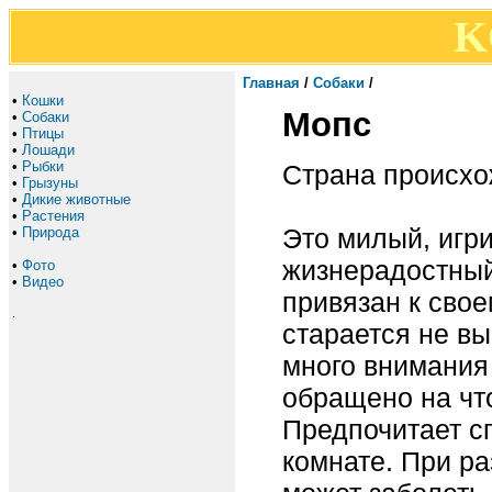
K
Главная
/
Собаки
/
•
Кошки
Мопс
•
Собаки
•
Птицы
•
Лошади
•
Рыбки
Страна происхо
•
Грызуны
•
Дикие животные
•
Растения
Это милый, игр
•
Природа
жизнерадостный
•
Фото
•
Видео
привязан к свое
.
старается не вы
много внимания 
обращено на что
Предпочитает сп
комнате. При ра