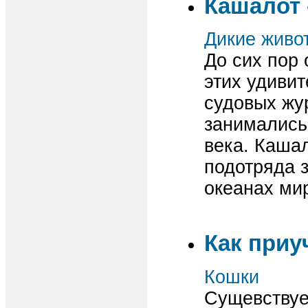
Кашалот 
Дикие живо
До сих пор 
этих удиви
судовых жу
занимались
века. Каша
подотряда з
океанах ми
Как приу
Кошки
Сущевствует