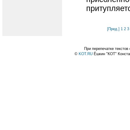
притупляет
[Пред.]
1
2
3
При перепечатке текстов
©
KOT.RU
Ёшкин "КОТ" Конст