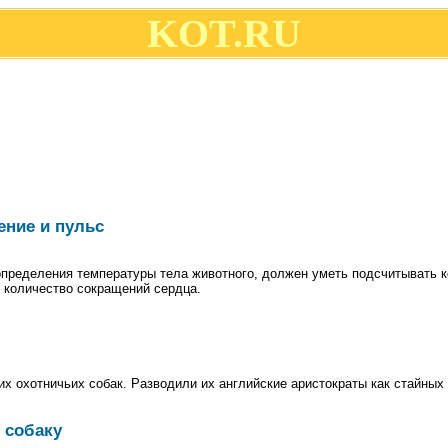
KOT.RU
ение и пульс
пределения температуры тела животного, должен уметь подсчитывать ко
т количество сокращений сердца.
их охотничьих собак. Разводили их английские аристократы как стайных
 собаку