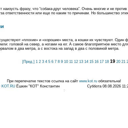
т наизусть фразу, что “собака-друг человека”. Очень многие и не против
уза ответственности или еще по каким то причинам. Но большинство эти
ли
существуют «плохие» и «хорошие» места, а кошки их чувствуют. Один 
ли: головой на север, а ногами на юг. А самое благоприятное место дл
ервалом в два метра, а с востока на запад в два с половиной метра.
19
[Пред.]
1
2
3
4
5
6
7
8
9
10
11
12
13
14
15
16
17
18
20
21
При перепечатке текстов ссылка на сайт
www.kot.ru
обязательна!
©
KOT.RU
Ёшкин "КОТ" Константин
Суббота 08.08.2026 11:
: