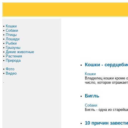
•
Кошки
•
Собаки
•
Птицы
•
Лошади
•
Рыбки
•
Грызуны
•
Дикие животные
•
Растения
•
Природа
Кошки - сердцеби
•
Фото
•
Видео
Кошки
Владелец кошки кроме о
.
число, которое отражае
Бигль
Собаки
Бигль - одна из старейш
10 причин завести