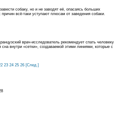
 завести собаку, но и не заводят её, опасаясь больших
х причин всё-таки уступают плюсам от заведения собаки.
французский врач-исследователь рекомендует спать человеку
я сна внутри «сетки», создаваемой этими линиями, которые с
22
23
24
25
26
[След.]
28