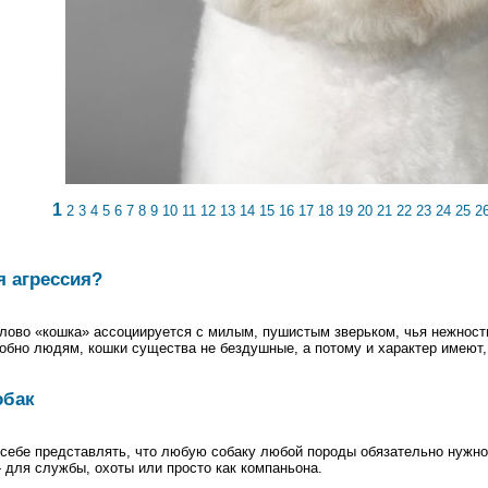
1
2
3
4
5
6
7
8
9
10
11
12
13
14
15
16
17
18
19
20
21
22
23
24
25
2
я агрессия?
слово «кошка» ассоциируется с милым, пушистым зверьком, чья нежнос
обно людям, кошки существа не бездушные, а потому и характер имеют, 
обак
себе представлять, что любую собаку любой породы обязательно нужно
 для службы, охоты или просто как компаньона.