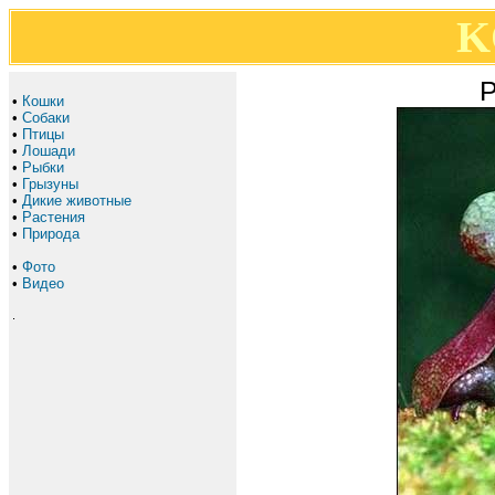
K
Р
•
Кошки
•
Собаки
•
Птицы
•
Лошади
•
Рыбки
•
Грызуны
•
Дикие животные
•
Растения
•
Природа
•
Фото
•
Видео
.