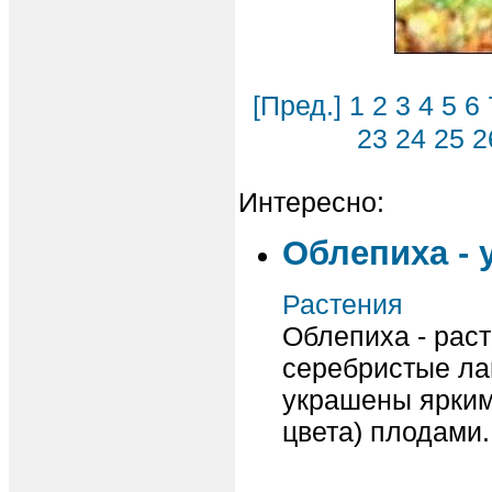
[Пред.]
1
2
3
4
5
6
23
24
25
2
Интересно:
Облепиха - 
Растения
Облепиха - рас
серебристые ла
украшены ярким
цвета) плодами.