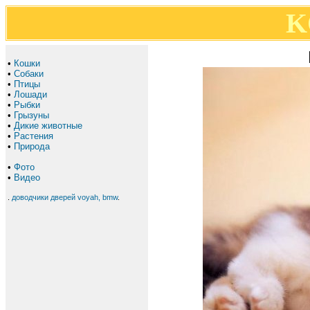
K
•
Кошки
•
Собаки
•
Птицы
•
Лошади
•
Рыбки
•
Грызуны
•
Дикие животные
•
Растения
•
Природа
•
Фото
•
Видео
.
доводчики дверей voyah, bmw
.