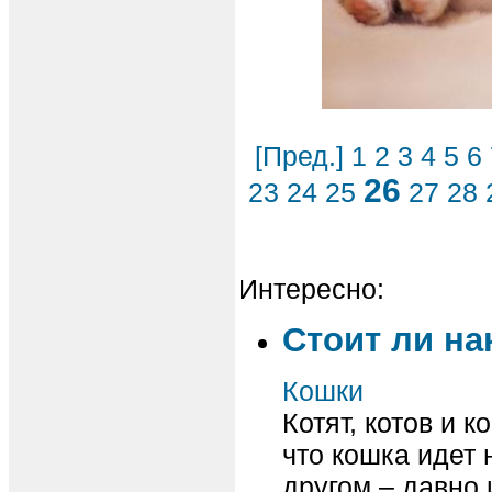
[Пред.]
1
2
3
4
5
6
26
23
24
25
27
28
Интересно:
Стоит ли на
Кошки
Котят, котов и 
что кошка идет 
другом – давно 