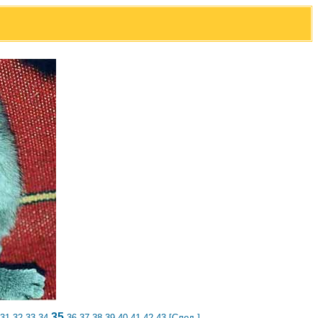
35
31
32
33
34
36
37
38
39
40
41
42
43
[След.]