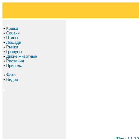
•
Кошки
•
Собаки
•
Птицы
•
Лошади
•
Рыбки
•
Грызуны
•
Дикие животные
•
Растения
•
Природа
•
Фото
•
Видео
.
[Пред.]
1
2