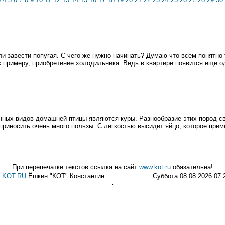
и завести попугая. С чего же нужно начинать? Думаю что всем понятно т
к примеру, приобретение холодильника. Ведь в квартире появится еще 
ных видов домашней птицы являются куры. Разнообразие этих пород сво
риносить очень много пользы. С легкостью высидит яйцо, которое приме
При перепечатке текстов ссылка на сайт
www.kot.ru
обязательна!
©
KOT.RU
Ёшкин "КОТ" Константин
Суббота 08.08.2026 07:
: