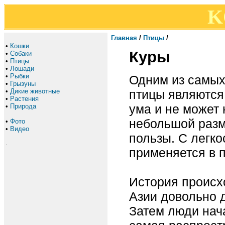
K
Главная
/
Птицы
/
•
Кошки
Куры
•
Собаки
•
Птицы
•
Лошади
•
Рыбки
Одним из самых
•
Грызуны
птицы являются 
•
Дикие животные
•
Растения
ума и не может 
•
Природа
небольшой разм
•
Фото
•
Видео
пользы. С легко
.
применяется в п
История происх
Азии довольно д
Затем люди нач